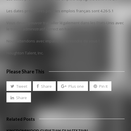
Les dates provisoires pour les emplois français sont 4.26-5.1
Vous devez pouvoir travailler légalement dans les Etats-Unis avec
le travail administratif correct en haut pour dater.
Nous attendons avec impatience entendre de vous !
Houghton Talent, Inc.
Please Share This
Tweet
Share
Plus one
Pin It
Share
Related Posts
KINGDOMWOOD CHRISTIAN FILM FESTIVAL