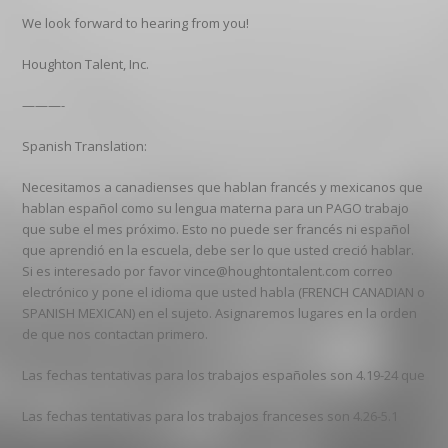
We look forward to hearing from you!
Houghton Talent, Inc.
———-
Spanish Translation:
Necesitamos a canadienses que hablan francés y mexicanos que
hablan español como su lengua materna para un PAGO trabajo
que sube el mes próximo. Esto no puede ser francés ni español
que aprendió en la escuela, debe ser lo que usted creció hablar.
Si es interesado por favor vince@houghtontalent.com correo
electrónico y pone el idioma que usted habla (FRENCH CANADIAN o
SPANISH MEXICAN) en el sujeto. Asignaremos lugares en la orden
de que nos contactan primero.
Las fechas tentativas para los trabajos españoles son 4.19-24 que
Las fechas tentativas para los trabajos franceses son 4.26-5.1