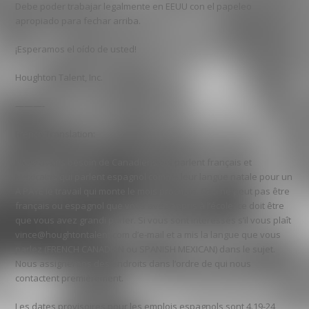
Debe poder trabajar legalmente en EEUU con el papeleo
apropiado para fechar arriba.
¡Esperamos el oído de usted!
Houghton Talent, Inc.
———-
French Translation:
Nous avons besoin de Canadiens qui parlent français et
Mexicains qui parlent espagnol comme leur langue natale pour un
A PAYE le travail qui monte le mois prochain. Ceci ne peut pas être
français ou espagnol que vous avez appris à l’école, ce doit être
que vous avez grandi parler. Si vous sont intéressés s’il vous plaît
vince@houghtontalent.com d’e-mail et a mis la langue que vous
parlez (FRENCH CANADIAN ou SPANISH MEXICAN) dans le sujet.
Nous assignerons des endroits dans l’ordre de qui nous
contactent premièrement.
Les dates provisoires pour les emplois espagnols sont 4.19-24